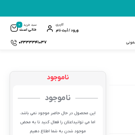
0
کاربری
سبد خرید
خالی است
ورود / ثبت نام
02333341037
سمونی
ناموجود
ک
ناموجود
این محصول در حال حاضر موجود نمی باشد،
اما می توانیداعلان را فعال کنید تا به محض
موجود شدن به شما اطلاع دهیم