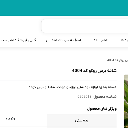
ره ما
تماس با ما
پاسخ به سوالات متداول
گالری فروشگاه امیر سی
شیردوش
وکو کد 4004
دندانگیر نوزاد
شانه برس روکو کد 4004
کیسه آب گرم نوزاد و کود
دسته بندی:
لوازم بهداشتی نوزاد و کودک
شانه و برس کودک
سطل و کیسه پوشک نوزاد
شناسه محصول:
0202013
گوش پاکن نوزاد و کودک
ویژگی‌های محصول
مایع استریل
+0 ماه
رده سنی