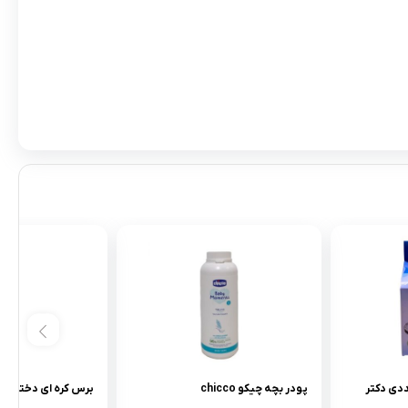
 9+ دو عددى دکتر
پودر بچه چیکو chicco
برس کره اى دخترانه