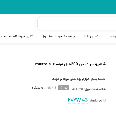
ره ما
تماس با ما
پاسخ به سوالات متداول
گالری فروشگاه امیر سی
شیردوش
دندانگیر نوزاد
شامپو سر و بدن 200میل موستلا mustela
کیسه آب گرم نوزاد و کود
دسته بندی:
لوازم بهداشتی نوزاد و کودک
سطل و کیسه پوشک نوزاد
5
از 2 رای
5 دیدگاه
شناسه محصول:
411828
گوش پاکن نوزاد و کودک
2027/05
تاریخ انقضا:
مایع استریل