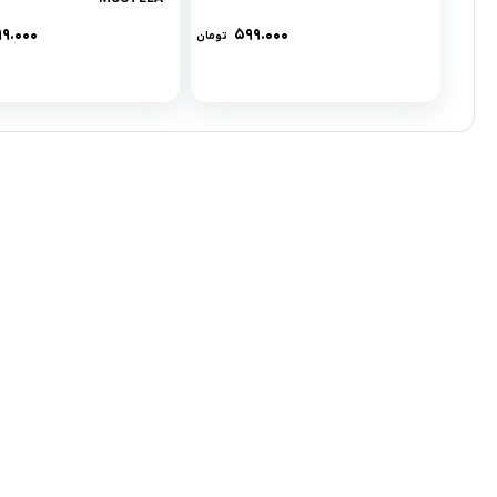
۹۹.۰۰۰
۵۹۹.۰۰۰
تومان
تلفن تماس:
02333341037
ایمیل:
info@amir-sismony.com
نشانی شعبه یک:
سمنان میدان ارگ خیابان شهید فیاض بخش خیابان