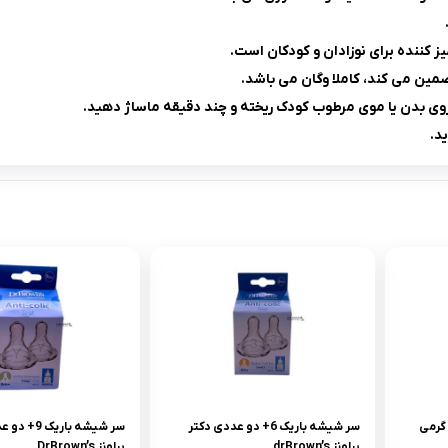
 کننده برای نوزادان و کودکان است.
مین می کند، کاملا وگان می باشد.
 روی بدن یا موی مرطوب کودک ریخته و چند دقیقه ماساژ دهید.
د.
کرم ویتامین برير موستلا 100 گرمى
سر شيشه باريک 6+ دو عددى دکتر
سر شيشه باريک
براونز drBrown’s
براونز DrBrown’s