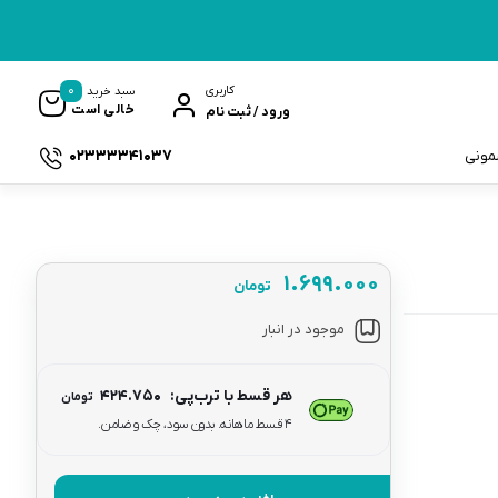
0
کاربری
سبد خرید
خالی است
ورود / ثبت نام
02333341037
سمونی
۱.۶۹۹.۰۰۰
تومان
ک
موجود در انبار
هر قسط با ترب‌پی:
۴۲۴.۷۵۰
تومان
۴ قسط ماهانه. بدون سود، چک و ضامن.