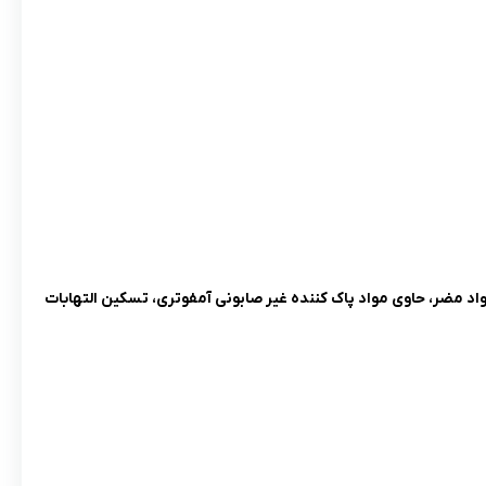
، فرمولاسیون ملایم، فاقد مواد مضر، حاوی مواد پاک کننده غیر صابونی آمفوتری، تسکین التهابات