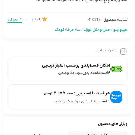
سه چرخه چیپولینو مدل Chipolino pegas 2202PL
14 دیدگاه
(14)
4
شناسه محصول:
410217
چیپولینو
/
حمل و نقل نوزاد
/
سه چرخه کودک
موجود در انبار
امکان قسط‌بندی برحسب اعتبار ترب‌پی
۴ قسط ماهانه. بدون سود، چک و ضامن.
هر قسط با اسنپ‌پی:
۶.۹۷۵.۰۰۰
تومان
۴ قسط ماهانه. بدون سود، چک و ضامن.
ویژگی‌های محصول