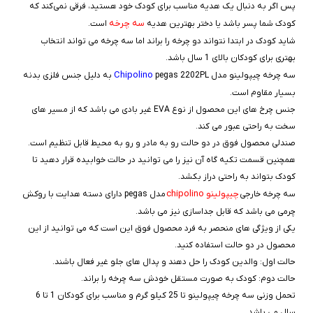
پس اگر به دنبال یک هدیه مناسب برای کودک خود هستید، فرقی نمی‌کند که
سه چرخه
کودک شما پسر باشد یا دختر بهترین هدیه
است.
شاید کودک در ابتدا نتواند دو چرخه را براند اما سه چرخه می تواند انتخاب
بهتری برای کودکان بالای 1 سال باشد.
Chipolino
سه چرخه چیپولینو مدل
pegas 2202PL به دلیل جنس فلزی بدنه
بسیار مقاوم است.
جنس چرخ های این محصول از نوع EVA غیر بادی می باشد که از مسیر های
سخت به راحتی عبور می کند.
صندلی محصول فوق در دو حالت رو به مادر و رو به محیط قابل تنظیم است.
همچنین قسمت تکیه گاه آن نیز را می توانید در حالت خوابیده قرار دهید تا
کودک بتواند به راحتی دراز بکشد.
چیپولینو chipolino
سه چرخه خارجی
مدل pegas دارای دسته هدایت با روکش
چرمی می باشد که قابل جداسازی نیز می باشد.
یکی از ویژگی های منحصر به فرد محصول فوق این است که می توانید از این
محصول در دو حالت استفاده کنید.
حالت اول: والدین کودک را حل دهند و پدال های جلو غیر فعال باشند.
حالت دوم: کودک به صورت مستقل خودش سه چرخه را براند.
تحمل وزنی سه چرخه چیپولینو تا 25 کیلو گرم و مناسب برای کودکان 1 تا 6
سال می باشد.