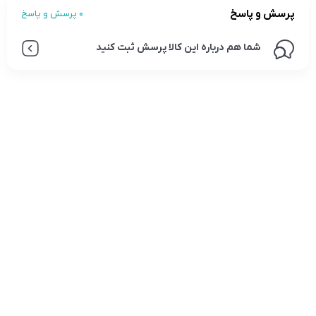
پرسش و پاسخ
0 پرسش و پاسخ
شما هم درباره این کالا پرسش ثبت کنید
تلفن تماس:
02333341037
ایمیل:
info@amir-sismony.com
نشانی شعبه یک:
سمنان میدان ارگ خیابان شهید فیاض بخش خیابان آیت
الله طالقانی پلاک: 28.0،