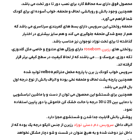
محصول فوق دارای سه محافظ گارد برای نصب دور تا دور تخت می باشد،
همچنین وجود بالش و روبالشی، لحاف و ملحفه، خواب آسوده ای برای کودک
شما فراهم می آورد.
ملحفه روتختی این سرویس دارای بسط های کمربندی سرتاسری می باشد که
هم از جمع شدگی ملحفه جلوگیری می کند و هم سایز بیشتری در اختیار
گذاشته تا برای تخت نوزاد نوجوان نیز مناسب باشد.
رزبرن roseborn
روتختی های
دارای ویژگی های متنوع و خاصی مثل گلدوزی،
تکه دوزی، عروسک و … می باشند که از لحاظ کیفیت در سطح کیفی برتر قرار
گرفته اند.
سرویس خواب کودک رز برن با پارچه مخمل متراکم velboa تولید شده
همچنین پارچه پشت لحاف و ملحفه نخی بوده و الیاف بالش از نوع درجه اول
بال فایبر می باشد.
همچنین برای شستشو این محصول می توان از دست و یا ماشین لباسشویی
با دمایی بین 25 تا 30 درجه با حالت خشک کن خاموش یا دور پایین استفاده
نمود.
پوشش بالش قابلیت جدا شدن و شستشوی مجزا دارد.
سرویس دم دستی نوزاد
الیاف داخل
رزبرن از جنس لایکو درجه یک بوده که از
داخل نیز دوخت شده و به هیچ عنوان در شست و شو دچار مشکل نخواهد