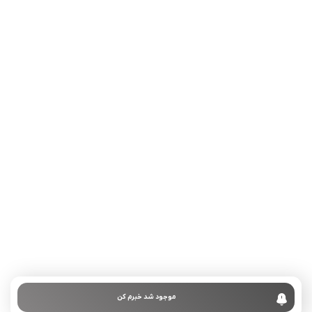
تلفن تماس:
02333341037
ایمیل:
info@amir-sismony.com
نشانی شعبه یک:
سمنان میدان ارگ خیابان شهید فیاض بخش خیابان آیت
الله طالقانی پلاک: 28.0،
لینک های کاربردی :
تماس با ما
سوالات متداول
موجود شد خبرم کن
درباره ما