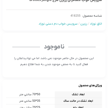
سرویس خواب مسافرتی رزبرن طرح brooks jungle
شناسه محصول:
418255
اتاق نوزاد
/
رزبرن
/
سرویس خواب دم دستی نوزاد
ناموجود
این محصول در حال حاضر موجود نمی باشد، اما می توانیداعلان را
فعال کنید تا به محض موجود شدن به شما اطلاع دهیم
ویژگی‌های محصول
ابعاد تشک
50*70 سانتی متر
ابعاد تشک در حالت ساک
35*50 سانتی متر
ابعاد پتو
75*75 سانتی متر