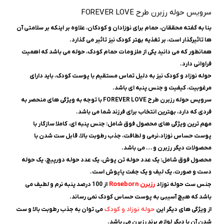
سرویس حوله رزبرن طرح FOREVER LOVE
بنا به گفته محققان، حمام برای نوزادان و کودکان، علاوه بر اینکه بر سلامتی آن
ها تاثیرگذار است، بر تغذیه بهتر کودک نیز تاثیر می گذارد.
همانطور که می دانید یکی از ملزومات حمام کودک، حوله می باشد که اهمیت
فراوانی دارد.
حوله نوزاد و کودک نیز به دلیل تماس مستقیم با پوست کودک، باید دارای
مرغوبیت، کیفیت و جنس پنبه ای باشد.
سرویس حوله رزبرن طرح FOREVER LOVE با توجه به ویژگی های منحصر به
فردی که دارد، بهترین انتخاب برای فرزند شما می باشد.
مهم ترین ویژگی های محصول فوق شامل: جنس پنبه ای، کاملا سازگار با
پوست حساس نوزاد،نرمی و لطافت، جذب رطوبت بالا، قابل ست شدن با
محصولات دیگر رزبرن و … می باشد.
محصول فوق شامل: یک عدد حوله‌ تن‌ پوش، یک عدد حوله‌ دورپیچ، یک حوله‌
دست و صورت، یک لیف و یک جفت پاپوش است.
رزبرن
Roseborn
جنس ست حوله نوزاد
از 100 درصد پنبه نرم و لطیف می
باشد که هیچ آسیبی به پوست حساس کودک نمی رساند.
حوله نوزاد و کودک
از ویژگی های دیگر این
می توان به جذب رطوبت بالا و ست
شدن آن با دیگر لوازم برند رزبرن می باشد.