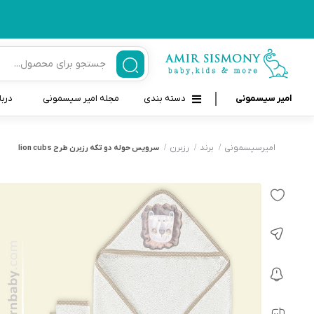
امیر سیسمونی
دسته بندی
مجله امیر سیسمونی
دربا
لوازم بهداشتی نوزاد و کودک
قاب و بندپستانک
امیرسیسمونی
برند
رزبرن
سرویس حوله دو تکه رزبرن طرح lion cubs
قیچی ناخنگیر نوزاد و کودک
غذاخوری و تغذیه نوزاد
سرنگ داروخوری نوزاد
حمل و نقل نوزاد
شانه برس کودک
لوازم حمام نوزاد
پواربینی
لوازم اتاق نوزاد و کودک
مسواک و خمیر دندان کودک
تب سنج نوزاد و کودک
اسباب بازی دخترانه و پسرانه