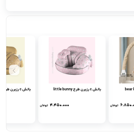
بالش c رزبرن طرح little bunny
بالش c رزبرن طرح bear kite
۴.۴۵۰.۰۰۰
۶.۸۵۰.
تومان
تومان