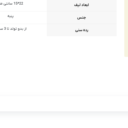
22*15 سانتی متر
ابعاد لیف
پنبه
جنس
از بدو تولد تا 3 سالگی
رده سنی