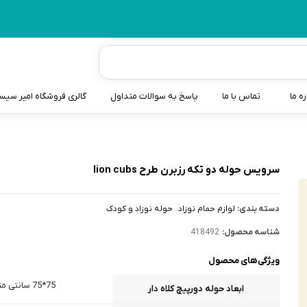
ره ما
تماس با ما
پاسخ به سوالات متداول
گالری فروشگاه امیر سی
شیردوش
دندانگیر نوزاد
سرویس حوله دو تکه رزبرن طرح lion cubs
کیسه آب گرم نوزاد و کود
دسته بندی:
لوازم حمام نوزاد
حوله نوزاد و کودک
سطل و کیسه پوشک نوزاد
شناسه محصول:
418492
گوش پاکن نوزاد و کودک
ویژگی‌های محصول
مایع استریل
75*75 سانتی متر
ابعاد حوله دورپیچ کلاه دار