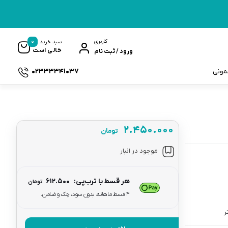
0
کاربری
سبد خرید
خالی است
ورود / ثبت نام
02333341037
سمونی
۲.۴۵۰.۰۰۰
تومان
ک
موجود در انبار
هر قسط با ترب‌پی:
۶۱۲.۵۰۰
تومان
۴ قسط ماهانه. بدون سود، چک و ضامن.