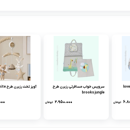
سرویس خواب مسافرتی رزبرن طرح
آویز تخت رزبرن طرح bear kite
brooks jungle
۰۰۰
۲.۹۵۰.۰۰۰
۶.۸
تومان
تومان