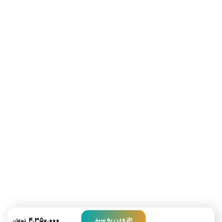
تلفن تماس:
02333341037
ایمیل:
info@amir-sismony.com
نشانی شعبه یک:
سمنان میدان ارگ خیابان شهید فیاض بخش خیابان آیت
الله طالقانی پلاک: 28.0،
لینک های کاربردی :
تماس با ما
سوالات متداول
۴.۳۵۰.۰۰۰
افزودن به سبد
تومان