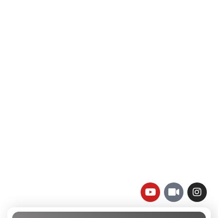
تلفن تماس:
02333341037
ایمیل:
info@amir-sismony.com
نشانی شعبه یک:
سمنان میدان ارگ خیابان شهید فیاض بخش خیابان آیت
الله طالقانی پلاک: 28.0،
لینک های کاربردی :
تماس با ما
سوالات متداول
درباره ما
نمادها :