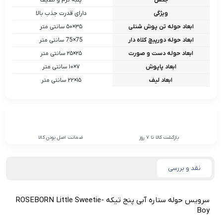
جنس
پنبه نرم و لطیف
ویژگی
دارای قدرت جذب بالا
ابعاد حوله تن پوش شنلی
۳۵×۵۰ سانتی متر
ابعاد حوله دورپیچ کلاه دار
75×75 سانتی متر
ابعاد حوله دست و صورت
۲۵×۲۵ سانتی متر
ابعاد پاپوش
۷×۱۰ سانتی متر
ابعاد لیف
۱۵×۲۲ سانتی متر
بازگشت کالا تا 7 روز
ضمانت اصل بودن کالا
نقد و بررسی
سرويس حوله ستاره آبى پنج تيکه ROSEBORN Little Sweetie-
Boy