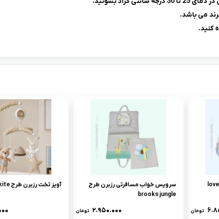
رند می باشد.
سرویس خواب مسافرتی رزبرن طرح
آویز تخت رزبرن طرح bear kite
brooks jungle
۰۰۰
۲.۹۵۰.۰۰۰
۶.۸
تومان
تومان