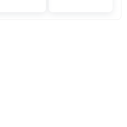
تلفن تماس:
02333341037
ایمیل:
info@amir-sismony.com
نشانی شعبه یک:
سمنان میدان ارگ خیابان شهید فیاض بخش خیابان
آیت الله طالقانی پلاک: 28.0،