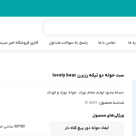
ره ما
تماس با ما
پاسخ به سوالات متداول
گالری فروشگاه امیر سی
شیردوش
دندانگیر نوزاد
ست حوله دو تیکه رزبرن lovely bear
کیسه آب گرم نوزاد و کود
دسته بندی:
لوازم حمام نوزاد
حوله نوزاد و کودک
سطل و کیسه پوشک نوزاد
شناسه محصول:
414429
گوش پاکن نوزاد و کودک
ویژگی‌های محصول
مایع استریل
80*80 سانتی متر
ابعاد حوله دور پیچ کلاه دار