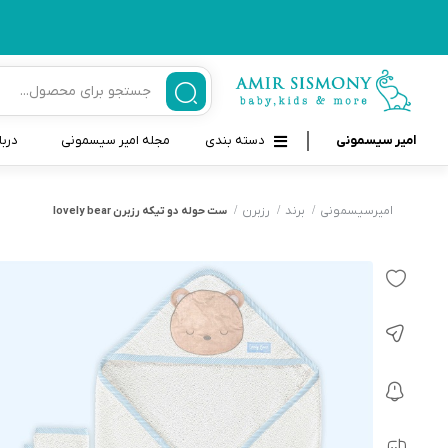
امیر سیسمونی
دسته بندی
مجله امیر سیسمونی
دربا
لوازم بهداشتی نوزاد و کودک
قاب و بندپستانک
امیرسیسمونی
برند
رزبرن
ست حوله دو تیکه رزبرن lovely bear
قیچی ناخنگیر نوزاد و کودک
غذاخوری و تغذیه نوزاد
سرنگ داروخوری نوزاد
حمل و نقل نوزاد
شانه برس کودک
لوازم حمام نوزاد
پواربینی
لوازم اتاق نوزاد و کودک
مسواک و خمیر دندان کودک
تب سنج نوزاد و کودک
اسباب بازی دخترانه و پسرانه