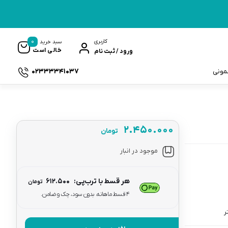
0
کاربری
سبد خرید
خالی است
ورود / ثبت نام
02333341037
سمونی
۲.۴۵۰.۰۰۰
تومان
ک
موجود در انبار
هر قسط با ترب‌پی:
۶۱۲.۵۰۰
تومان
۴ قسط ماهانه. بدون سود، چک و ضامن.