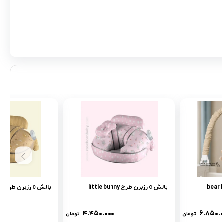
بالش c رزبرن طرح little bunny
بالش c رزبرن طرح bear kite
۴.۴۵۰.۰۰۰
۶.۸۵۰.
تومان
تومان