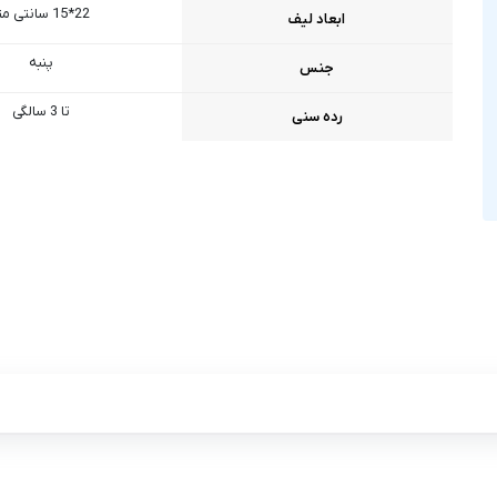
22*15 سانتی متر
ابعاد لیف
پنبه
جنس
تا 3 سالگی
رده سنی