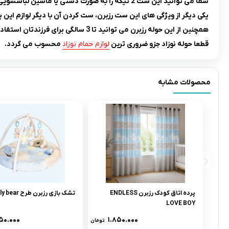
شما می توانید این ست 2 تیکه را به صورت دستی یا ماشین لباسشویی در دمای 25 تا 30 درجه سانتی گراد بشوئید.
یکی دیگر از ویژگی های این ست رزبرن، ست کردن آن با دیگر لوازم این ب
همچنین از این حوله رزبرن می توانید تا 3 سالگی برای فرزندتان استفاده کنید.
قطعا حوله نوزاد جزو ضروری ترین
لوازم حمام نوزاد
محسوب می گردد.
محصولات مشابه
پرده اتاق کودک رزبرن ENDLESS
تشک بازی رزبرن طرح lovely bear
LOVE BOY
۵۰.۰۰۰
۱.۸۵۰.۰۰۰
تومان