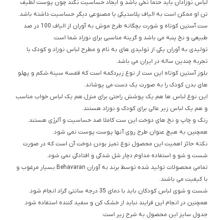
لباس نوزادان باید حتما نخی باشد و ایجاد حساسیت نكند چون پوست لطیف
تن او ممکن است به الیاف پلاستیکی یا مصنوعی دیگر حساسیت داشته باشد.
ست آستین کوتاه و شورت بچگانه طرح موش به آوران از الیاف 100 در صد
طبیعی و نخ پنبه می باشد و گزینه مناسبی برای نوزاد شما است.
تولیدی به آوران یکی از تولیدی های به نام و مطرح لباس نوزاد و کودک با
تجربه چندین ساله در ایران می باشد.
بلوز آستین کوتاه این ست از نوع زیردکمه است که قفسه سینه،شکم و پهلو
های بدن کودک را به صورت یک دست می پوشاند.
این نوع لباس ها هم یک پوشش راحتی برای منزل،هم یک لباس خواب مناسب
و هم یک لباس زیر عالی برای کودک و نوزاد هستند.
رنگ و چاپ و نخ های دوخت این ست کاملا ضد حساسیت و آلرژی هستند.
همچنین به هیچ عنوان طرح روی آنها پوست پوست نمی شود.
نکته حائز اهمیت این محصول نوع تمیز بودن دوخت آن است که در صورت
شست و شو و استفاده مداوم دچار شل شدگی و افتادگی نمی شود.
تمامی محصولات تولید شده توسط برند به آوران Behavaran بسیار مرغوب و
با کیفیت می باشند.
شست و شوی لباس کودکان باید با دمای 35 درجه سانتی گراد انجام شود.
همچنین در انجام این فرایند نباید از خشک کن و سفید کننده استفاده شود.
جدول سایز این محصول به شرح زیر است: