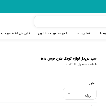
ره ما
تماس با ما
پاسخ به سوالات متداول
گالری فروشگاه امیر سی
شیردوش
دندانگیر نوزاد
سبد دربدار لوازم کودک طرح خرس isiz
شناسه محصول:
414318
کیسه آب گرم نوزاد و کود
سطل و کیسه پوشک نوزاد
سایز
گوش پاکن نوزاد و کودک
مایع استریل
بزرگ