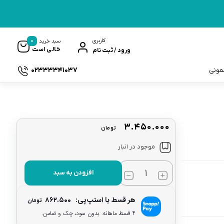
0
کاربری
سبد خرید
خالی است
ورود / ثبت نام
02333341037
سمونی
۳.۴۵۰.۰۰۰
تومان
ک
موجود در انبار
افزودن به سبد
هر قسط با اسنپ‌پی:
۸۶۲.۵۰۰
تومان
۴ قسط ماهانه. بدون سود، چک و ضامن.