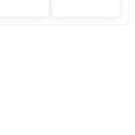
تلفن تماس:
02333341037
ایمیل:
info@amir-sismony.com
نشانی شعبه یک:
سمنان میدان ارگ خیابان شهید فیاض بخش خیابان
آیت الله طالقانی پلاک: 28.0،