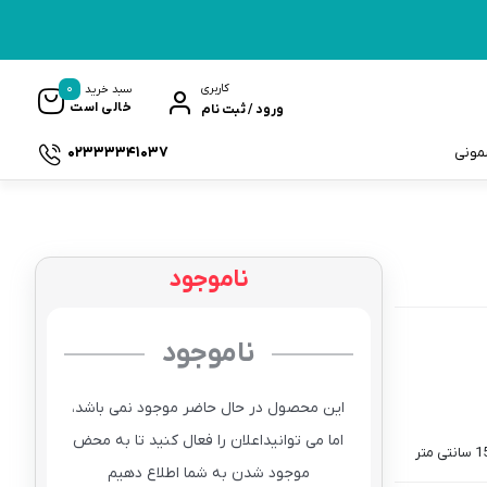
0
کاربری
سبد خرید
خالی است
ورود / ثبت نام
02333341037
سمونی
ناموجود
ک
ناموجود
این محصول در حال حاضر موجود نمی باشد،
اما می توانیداعلان را فعال کنید تا به محض
موجود شدن به شما اطلاع دهیم