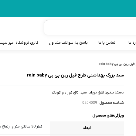
ره ما
تماس با ما
پاسخ به سوالات متداول
گالری فروشگاه امیر سی
شیردوش
ن بی بی rain baby
دندانگیر نوزاد
سبد بزرگ بهداشتى طرح فيل رین بی بی rain baby
کیسه آب گرم نوزاد و کود
دسته بندی:
اتاق نوزاد
سبد اتاق نوزاد و کودک
سطل و کیسه پوشک نوزاد
شناسه محصول:
0204039
گوش پاکن نوزاد و کودک
ویژگی‌های محصول
مایع استریل
قطر 30 سانتی متر و ارتفاع 15 سانتی متر
ابعاد