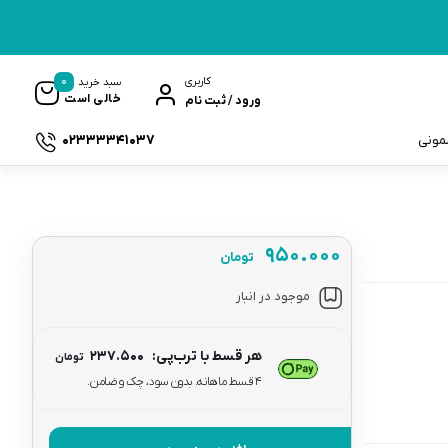
0
کاربری
سبد خرید
خالی است
ورود / ثبت نام
02333341037
سمونی
۹۵۰.۰۰۰
تومان
ک
موجود در انبار
هر قسط با ترب‌پی:
۲۳۷.۵۰۰
تومان
۴ قسط ماهانه. بدون سود، چک و ضامن.