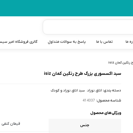
ره ما
تماس با ما
پاسخ به سوالات متداول
گالری فروشگاه امیر سی
شیردوش
گین کمان isiz
دندانگیر نوزاد
سبد اکسسوری بزرگ طرح رنگین کمان isiz
کیسه آب گرم نوزاد و کود
دسته بندی:
اتاق نوزاد
سبد اتاق نوزاد و کودک
سطل و کیسه پوشک نوزاد
شناسه محصول:
414337
گوش پاکن نوزاد و کودک
ویژگی‌های محصول
مایع استریل
قیطان کنفی
جنس