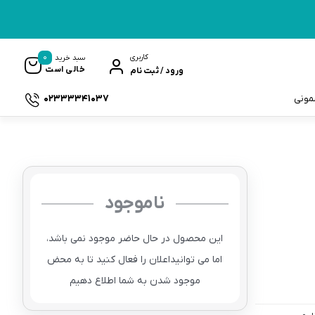
0
کاربری
سبد خرید
خالی است
ورود / ثبت نام
02333341037
سمونی
ناموجود
ک
این محصول در حال حاضر موجود نمی باشد،
اما می توانیداعلان را فعال کنید تا به محض
موجود شدن به شما اطلاع دهیم