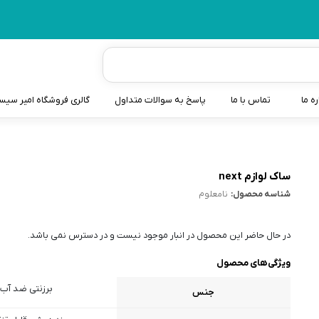
ره ما
تماس با ما
پاسخ به سوالات متداول
گالری فروشگاه امیر سی
شیردوش
دندانگیر نوزاد
ساک لوازم next
شناسه محصول:
نامعلوم
کیسه آب گرم نوزاد و کود
سطل و کیسه پوشک نوزاد
در حال حاضر این محصول در انبار موجود نیست و در دسترس نمی باشد.
گوش پاکن نوزاد و کودک
ویژگی‌های محصول
مایع استریل
برزنتی ضد آب
جنس