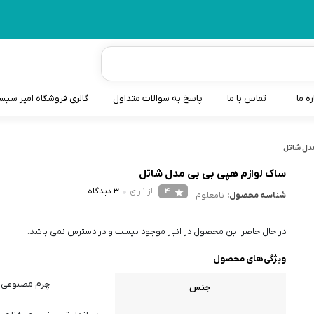
ره ما
تماس با ما
پاسخ به سوالات متداول
گالری فروشگاه امیر سی
شیردوش
مدل شاتل
دندانگیر نوزاد
ساک لوازم هپی بی بی مدل شاتل
4
از 1 رای
3 دیدگاه
شناسه محصول:
نامعلوم
کیسه آب گرم نوزاد و کود
سطل و کیسه پوشک نوزاد
در حال حاضر این محصول در انبار موجود نیست و در دسترس نمی باشد.
گوش پاکن نوزاد و کودک
ویژگی‌های محصول
مایع استریل
چرم مصنوعی
جنس