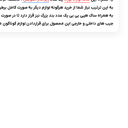
به این ترتیب نیاز شما از خرید هرگونه لوازم دیگر به صورت کامل بر
به همراه ساک هپی بی بی یک عدد بند بزرگ نیز قرار دارد تا در صورت 
جیب های داخلی و خارجی این محصول برای قراردادن لوازم گوناگون م
تلفن تماس:
02333341037
ایمیل:
info@amir-sismony.com
نشانی شعبه یک:
سمنان میدان ارگ خیابان شهید فیاض بخش خیابان