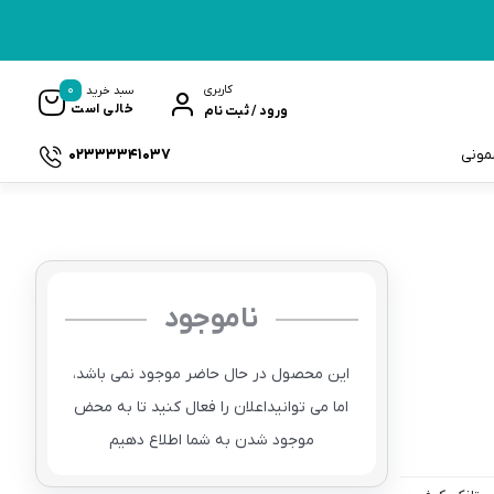
0
کاربری
سبد خرید
خالی است
ورود / ثبت نام
02333341037
سمونی
ناموجود
ک
این محصول در حال حاضر موجود نمی باشد،
اما می توانیداعلان را فعال کنید تا به محض
موجود شدن به شما اطلاع دهیم