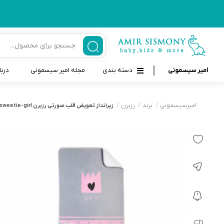
امیر سیسمونی
دسته بندی
مجله امیر سیسمونی
دربا
لوازم بهداشتی نوزاد و کودک
قاب و بندپستانک
امیرسیسمونی
برند
رزبرن
زيرانداز تعويض قلب صورتى رزبرن ROSEBORN little sweetie-girl
قیچی ناخنگیر نوزاد و کودک
غذاخوری و تغذیه نوزاد
سرنگ داروخوری نوزاد
حمل و نقل نوزاد
شانه برس کودک
لوازم حمام نوزاد
پواربینی
لوازم اتاق نوزاد و کودک
مسواک و خمیر دندان کودک
تب سنج نوزاد و کودک
اسباب بازی دخترانه و پسرانه