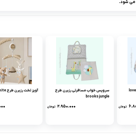
ی شود.
سرویس خواب مسافرتی رزبرن طرح
آویز تخت رزبرن طرح bear kite
brooks jungle
۰۰۰
۲.۹۵۰.۰۰۰
۶.۸
تومان
تومان