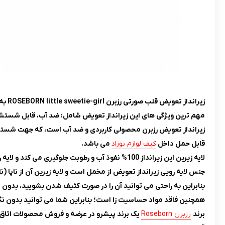
زيرانداز تعويض قلب صورتى رزبرن ROSEBORN little sweetie-girl به راحتی با دیگر لوازم این طرح قابل ست شدن می باشد.
مهم ترین ویژگی های این زیرانداز تعویض شامل: ضد آب، قابل شستشو،
زیرانداز تعویض رزبرن محصولی کاربردی و ضد آب است، که جهت شست
قابل حمل داخل
کیف لوازم نوزاد
می باشد.
لایه زیرین این زیرانداز 100% نفوذ آب و رطوبت جلوگیری می کند و لایه رویی آن نرم و لطیف است، که باعث راحتی نوزاد شما می شود.
جنس لایه رویی زيرانداز تعويض از مخمل است و لایه زیرین آن از ناپا 
بنابراین به راحتی می توانید آن را در صورت کثیف شدن بشویید، بدون ای
همچنین فاقد مواد حساسیت زا است؛ بنابراین شما می توانید بدون نگرا
برند
رزبرن Roseborn
یک برند پیشرو در عرضه و فروش محصولات اتاق 