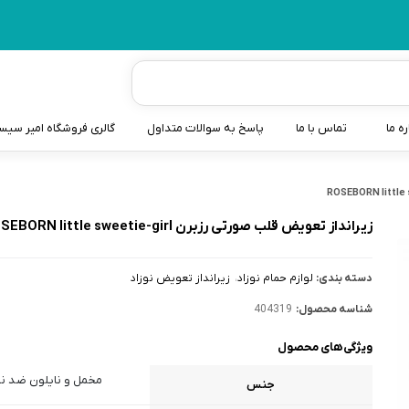
ره ما
تماس با ما
پاسخ به سوالات متداول
گالری فروشگاه امیر سی
شیردوش
دندانگیر نوزاد
زيرانداز تعويض قلب صورتى رزبرن ROSEBORN little sweetie-girl
کیسه آب گرم نوزاد و کود
دسته بندی:
لوازم حمام نوزاد
زیرانداز تعویض نوزاد
سطل و کیسه پوشک نوزاد
شناسه محصول:
404319
گوش پاکن نوزاد و کودک
ویژگی‌های محصول
مایع استریل
مخمل و نایلون ضد ن
جنس