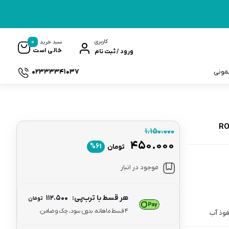
0
کاربری
سبد خرید
خالی است
ورود / ثبت نام
02333341037
سمونی
۱.۱۵۰.۰۰۰
۴۵۰.۰۰۰
ک
%۶۱
تومان
موجود در انبار
هر قسط با ترب‌پی:
۱۱۲.۵۰۰
تومان
۴ قسط ماهانه. بدون سود، چک و ضامن.
فوذ آب