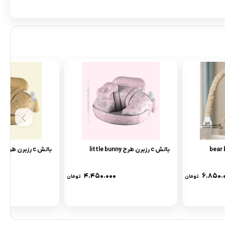
بالش c رزبرن طرح little bunny
بالش c رزبرن طرح bear kite
۴.۴۵۰.۰۰۰
۶.۸۵۰.
تومان
تومان