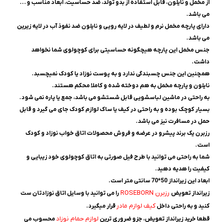
از مخمل و نایلون، قابل استفاده از بدو تولد، ضد حساسیت، ابعاد مناسب و …
می باشد.
دارای پارچه مخمل نرم و لطیف در لایه رویی و نایلون ضد نفوذ آب در لایه زیرین
می باشد.
جنس مخمل این پارچه هیچگونه حساسیتی برای کوچولوی شما نخواهد
داشت.
همچنین این جنس چسبندگی ندارد و به پوست نوزاد یا کودک نمیچسبد.
نایلون و پارچه مخمل به هم دوخته شده و کاملا محکم هستند.
به راحتی در ماشین لباسشویی قابل شستشو می باشد، جمع یا پاره نمی شود.
بسیار کوچک بوده و به راحتی در کیف یا ساک لوازم کودک جای می گیرد و قابل
حمل در مسافرت نیز می باشد.
رزبرن یک برند پیشرو در عرضه و فروش محصولات اتاق خواب نوزاد و کودک
است.
شما به راحتی می توانید با طرح فیل صورتی به اتاق کوچولوی خود زیبایی و
کیفیت را هدیه دهید.
ابعاد این زیرانداز 50*70 سانتی متر است.
رزبرن ROSEBORN
زیرانداز تعویض
را می توانید با وسایل اتاق نوزادتان ست
کیف لوازم مادر
کنید و به راحتی داخل
قرار میگیرد.
لوازم حمام نوزاد
قطعا خرید زیرانداز تعویض، جزو ضروری ترین
محسوب می