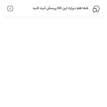
شما هم درباره این کالا پرسش ثبت کنید
تلفن تماس:
02333341037
ایمیل:
info@amir-sismony.com
نشانی شعبه یک:
سمنان میدان ارگ خیابان شهید فیاض بخش خیابان آیت
الله طالقانی پلاک: 28.0،
لینک های کاربردی :