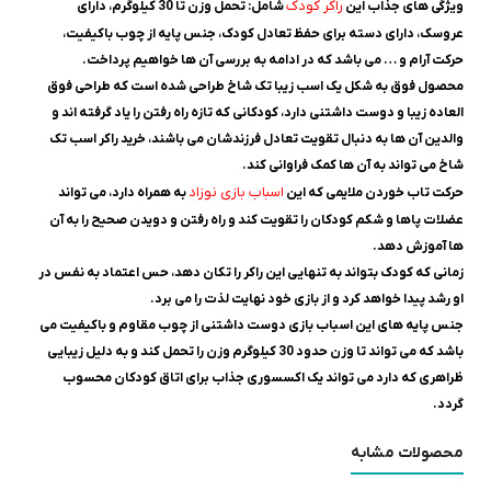
راکر کودک
ویژگی های جذاب این
شامل: تحمل وزن تا 30 کیلوگرم، دارای
عروسک، دارای دسته برای حفظ تعادل کودک، جنس پایه از چوب باکیفیت،
حرکت آرام و … می باشد که در ادامه به بررسی آن ها خواهیم پرداخت.
محصول فوق به شکل یک اسب زیبا تک شاخ طراحی شده است که طراحی فوق
العاده زیبا و دوست داشتنی دارد، کودکانی که تازه راه رفتن را یاد گرفته اند و
والدین آن ها به دنبال تقویت تعادل فرزندشان می باشند، خرید راکر اسب تک
شاخ می تواند به آن ها کمک فراوانی کند.
اسباب بازی نوزاد
حرکت تاب خوردن ملایمی که این
به همراه دارد، می تواند
عضلات پاها و شکم کودکان را تقویت کند و راه رفتن و دویدن صحیح را به آن
ها آموزش دهد.
زمانی که کودک بتواند به تنهایی این راکر را تکان دهد، حس اعتماد به نفس در
او رشد پیدا خواهد کرد و از بازی خود نهایت لذت را می برد.
جنس پایه های این اسباب بازی دوست داشتنی از چوب مقاوم و باکیفیت می
باشد که می تواند تا وزن حدود 30 کیلوگرم وزن را تحمل کند و به دلیل زیبایی
ظراهری که دارد می تواند یک اکسسوری جذاب برای اتاق کودکان محسوب
گردد.
محصولات مشابه