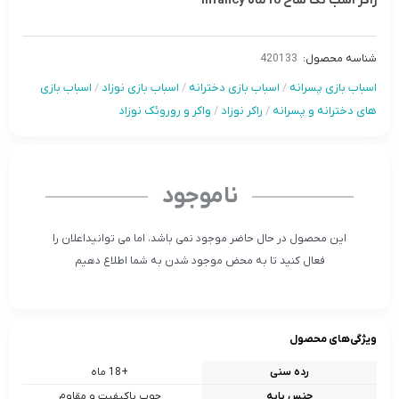
راکر اسب تک شاخ 18ماه infancy
شناسه محصول:
420133
اسباب بازی پسرانه
/
اسباب بازی دخترانه
/
اسباب بازی نوزاد
/
اسباب بازی
های دخترانه و پسرانه
/
راکر نوزاد
/
واکر و روروئک نوزاد
ناموجود
این محصول در حال حاضر موجود نمی باشد، اما می توانیداعلان را
فعال کنید تا به محض موجود شدن به شما اطلاع دهیم
ویژگی‌های محصول
رده سنی
+18 ماه
جنس پایه
چوب باکیفیت و مقاوم