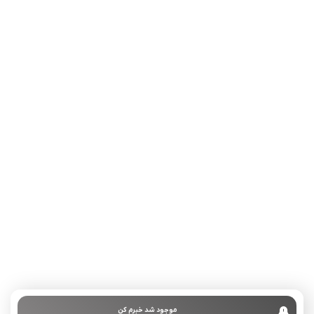
تلفن تماس:
02333341037
ایمیل:
info@amir-sismony.com
نشانی شعبه یک:
سمنان میدان ارگ خیابان شهید فیاض بخش خیابان آیت
الله طالقانی پلاک: 28.0،
لینک های کاربردی :
تماس با ما
سوالات متداول
موجود شد خبرم کن