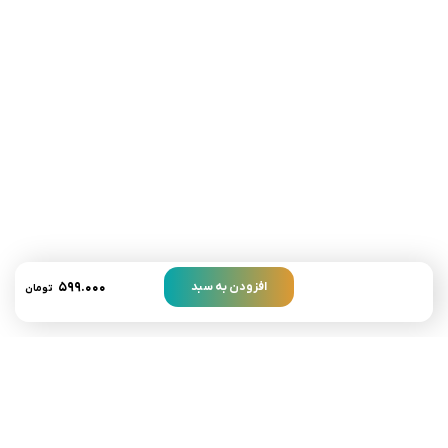
تلفن تماس:
02333341037
ایمیل:
info@amir-sismony.com
نشانی شعبه یک:
سمنان میدان ارگ خیابان شهید فیاض بخش خیابان آیت
الله طالقانی پلاک: 28.0،
لینک های کاربردی :
تماس با ما
سوالات متداول
۵۹۹.۰۰۰
افزودن به سبد
تومان
درباره ما
نمادها :