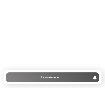
تلفن تماس:
02333341037
ایمیل:
info@amir-sismony.com
نشانی شعبه یک:
سمنان میدان ارگ خیابان شهید فیاض بخش خیابان آیت
الله طالقانی پلاک: 28.0،
لینک های کاربردی :
تماس با ما
سوالات متداول
موجود شد خبرم کن
درباره ما
نمادها :