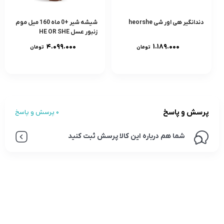
دندانگير هی اور شی heorshe
شيشه شير +0 ماه 160 ميل موم
زنبور عسل HE OR SHE
۴.۰۹۹.۰۰۰
۱.۱۸۹.۰۰۰
تومان
تومان
پرسش و پاسخ
0 پرسش و پاسخ
شما هم درباره این کالا پرسش ثبت کنید