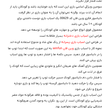
تحت فشار قرار نگیرند.
سومین ویژگی اساسی بازی این است که باید خوشایند باشد و کودکان باید از
انجام آن لذت ببرند، وگرنه نمی‌توان آن را به عنوان بازی در نظر گرفت.
دایناسور فکری وین فان کد 00629 یک اسباب بازی دوست داشتنی برای
کودکان +1 سال می باشد.
محصول فوق انواع حواس و مهارت های کودکان را توسعه می دهد.
اسباب بازی دخترانه
طراحی این
بسیار خلاقانه است.
اسباب بازی پسرانه
در طراحی این
از رنگ های شاد و متنوع استفاده کرده اند.
وین فان winfun
نحوه کار با اسباب بازی
به این صورت است که ابتدا توپ ها
را در دایناسور قرار دهید، سپس دکمه ها را فشار دهید و توپ ها روی اسباب
بازی پرش می کنند.
همچنین دارای آهنگ های هیجان انگیز و ملودی های زیبایی است که کودک را
غرق در لذت می کند.
با فشار دادن دم دایناسور کودک مسیر حرکت توپ را تغییر می دهد.
سپس برگ را حرکت دهید تا دایناسور گرسنه توپ را رها کند و بازی دوباره
شروع و تکرار می شود.
این اسباب بازی از جنس پلاستیک با کیفیت بوده و فاقد هرگونه مواد مضر
شیمیایی برای کودکان است. از این رو، نگران به وجود آمدن هیچگونه
مشکلی برای کودکان خود نخواهید بود.