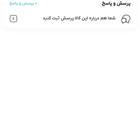
پرسش و پاسخ
0 پرسش و پاسخ
شما هم درباره این کالا پرسش ثبت کنید
تلفن تماس:
02333341037
ایمیل:
info@amir-sismony.com
نشانی شعبه یک:
سمنان میدان ارگ خیابان شهید فیاض بخش خیابان آیت
الله طالقانی پلاک: 28.0،