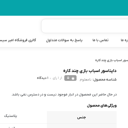
ره ما
تماس با ما
پاسخ به سوالات متداول
گالری فروشگاه امیر سی
شیردوش
سور اسباب بازی چند کاره
دندانگیر نوزاد
دایناسور اسباب بازی چند کاره
5
از 1 رای
1 دیدگاه
شناسه محصول:
نامعلوم
کیسه آب گرم نوزاد و کود
سطل و کیسه پوشک نوزاد
در حال حاضر این محصول در انبار موجود نیست و در دسترس نمی باشد.
گوش پاکن نوزاد و کودک
ویژگی‌های محصول
مایع استریل
پلاستیک
جنس