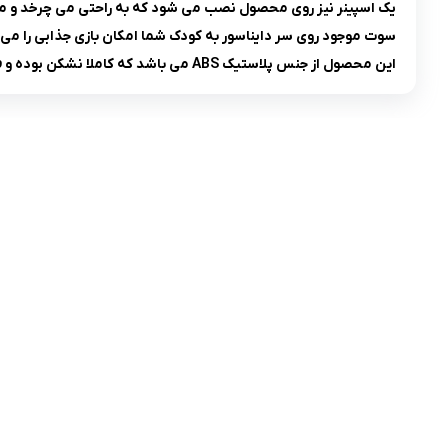
یک اسپینر نیز روی محصول نصب می شود که به راحتی می چرخد و 
سوت موجود روی سر دایناسور به کودک شما امکان بازی جذابی را می
این محصول از جنس پلاستیک ABS می باشد که کاملا نشکن بوده و فاقد مواد مضر شیمیایی می باشد.
تلفن تماس:
02333341037
ایمیل:
info@amir-sismony.com
نشانی شعبه یک:
سمنان میدان ارگ خیابان شهید فیاض بخش خیابان