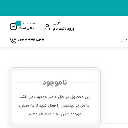
0
کاربری
سبد خرید
خالی است
ورود / ثبت نام
02333341037
سمونی
ناموجود
ک
این محصول در حال حاضر موجود نمی باشد،
اما می توانیداعلان را فعال کنید تا به محض
موجود شدن به شما اطلاع دهیم