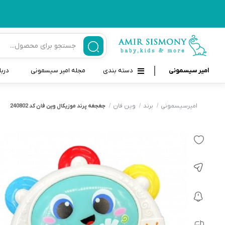
امیر سیسمونی
دسته بندی
مجله امیر سیسمونی
دربا
لوازم بهداشتی نوزاد و کودک
قاب و بندپستانک
امیرسیسمونی
برند
وین فان
جغجغه پرند موزیکال وین فان کد 240802
قیچی ناخنگیر نوزاد و کودک
غذاخوری و تغذیه نوزاد
سرنگ داروخوری نوزاد
حمل و نقل نوزاد
شانه برس کودک
لوازم حمام نوزاد
پواربینی
لوازم اتاق نوزاد و کودک
مسواک و خمیر دندان کودک
تب سنج نوزاد و کودک
اسباب بازی دخترانه و پسرانه