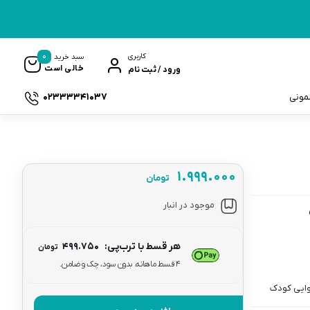
0
کاربری
سبد خرید
خالی است
ورود / ثبت نام
02333341037
سمونی
۱.۹۹۹.۰۰۰
تومان
ک
موجود در انبار
هر قسط با ترب‌پی:
۴۹۹.۷۵۰
تومان
۴ قسط ماهانه. بدون سود، چک و ضامن.
وایی کودک