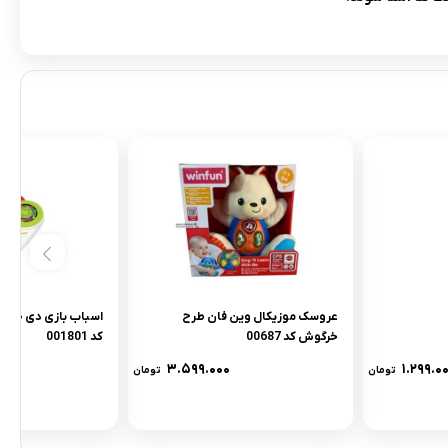
عروسک موزیکال وین فان طرح
اسباب بازی دی جی م
خرگوش کد 00687
کد 001801
۳.۵۹۹.۰۰۰
۱.۲۹۹.۰
تومان
تومان