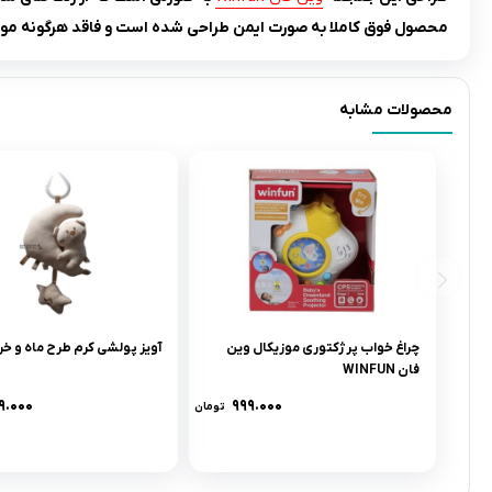
محصول فوق کاملا به صورت ایمن طراحی شده است و فاقد هرگونه مواد 
محصولات مشابه
چراغ خواب پرژکتورى موزيکال وين
آویز پولشی کرم طرح ماه و خ
فان WINFUN
۹.۰۰۰
۹۹۹.۰۰۰
تومان