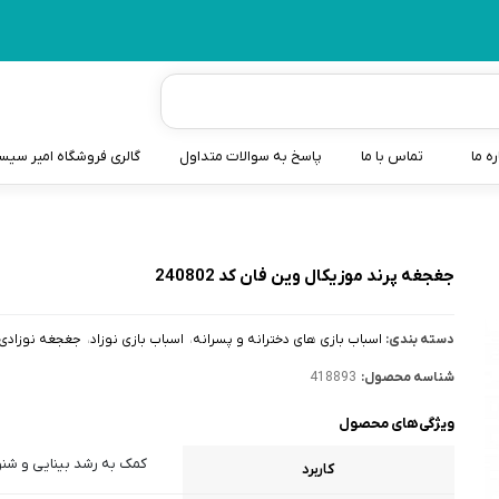
ره ما
تماس با ما
پاسخ به سوالات متداول
گالری فروشگاه امیر سی
شیردوش
دندانگیر نوزاد
جغجغه پرند موزیکال وین فان کد 240802
کیسه آب گرم نوزاد و کود
دسته بندی:
اسباب بازی های دخترانه و پسرانه
اسباب بازی نوزاد
جغجغه نوزادی
سطل و کیسه پوشک نوزاد
شناسه محصول:
418893
گوش پاکن نوزاد و کودک
ویژگی‌های محصول
مایع استریل
کمک به رشد بینایی و شن
کاربرد