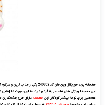
جغجغه پرند موزیکال وین فان کد 240802 یکی از جذاب ترین و سرگرم کننده ترین
این جغجغه ویژگی های منحصر به فردی دارد، به این صورت که زمانی ک
همچنین برای توجه بیشتر کودکان این
جغجغه
دارای چراغ چشمک زن می 
طراحی این جغجغه
وین فان Winfun
به صورتی است که از رنگ های شاد 