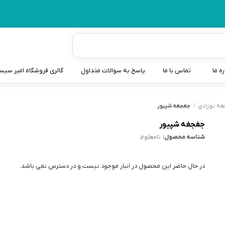
ره ما
تماس با ما
پاسخ به سوالات متداول
گالری فروشگاه امیر سی
شیردوش
ه نوزادی
جغجغه شپیور
دندانگیر نوزاد
جغجغه شپیور
شناسه محصول:
نامعلوم
کیسه آب گرم نوزاد و کود
سطل و کیسه پوشک نوزاد
در حال حاضر این محصول در انبار موجود نیست و در دسترس نمی باشد.
گوش پاکن نوزاد و کودک
مایع استریل