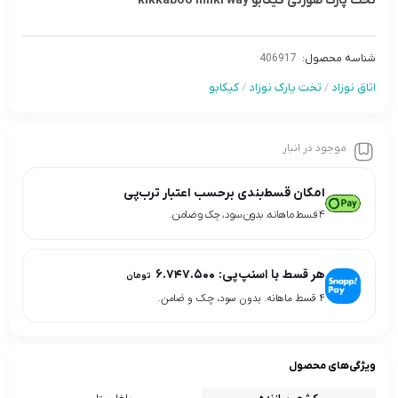
تخت پارک صورتی کیکابو kikkaboo milki way
شناسه محصول:
406917
اتاق نوزاد
/
تخت پارک نوزاد
/
کیکابو
موجود در انبار
امکان قسط‌بندی برحسب اعتبار ترب‌پی
۴ قسط ماهانه. بدون سود، چک و ضامن.
هر قسط با اسنپ‌پی:
۶.۷۴۷.۵۰۰
تومان
۴ قسط ماهانه. بدون سود، چک و ضامن.
ویژگی‌های محصول