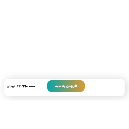
تلفن تماس:
02333341037
ایمیل:
info@amir-sismony.com
نشانی شعبه یک:
سمنان میدان ارگ خیابان شهید فیاض بخش خیابان آیت
الله طالقانی پلاک: 28.0،
لینک های کاربردی :
تماس با ما
سوالات متداول
۲۶.۹۹۰.۰۰۰
افزودن به سبد
تومان
درباره ما
نمادها :