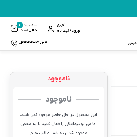
0
کاربری
سبد خرید
خالی است
ورود / ثبت نام
02333341037
سمونی
ناموجود
ک
ناموجود
این محصول در حال حاضر موجود نمی باشد،
اما می توانیداعلان را فعال کنید تا به محض
موجود شدن به شما اطلاع دهیم