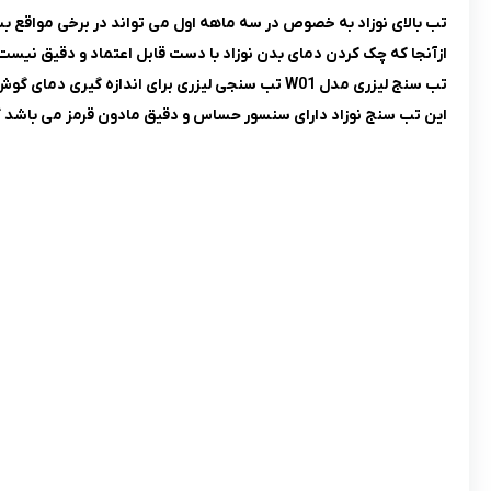
تب سنج لیزری مدل W01
تب بالای نوزاد به ‌خصوص در سه ماهه اول می ‌تواند در برخی مواقع بس
ازآنجا که چک کردن دمای بدن نوزاد با دست قابل‌ اعتماد و دقیق نیست
تب سنج لیزری مدل W01 تب سنجی لیزری برای اندازه گیری دمای گوش، پیشانی، سطوح و محیط می باشد.
این تب سنج نوزاد دارای سنسور حساس و دقیق مادون قرمز می باشد که 