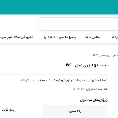
ره ما
تماس با ما
پاسخ به سوالات متداول
گالری فروشگاه امیر سی
شیردوش
ج لیزری مدل W01
دندانگیر نوزاد
تب سنج لیزری مدل W01
کیسه آب گرم نوزاد و کود
دسته بندی:
لوازم بهداشتی نوزاد و کودک
تب سنج نوزاد و کودک
سطل و کیسه پوشک نوزاد
شناسه محصول:
418546
گوش پاکن نوزاد و کودک
ویژگی‌های محصول
مایع استریل
از بدو تولد
رده سنی