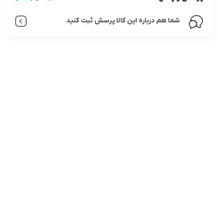
شما هم درباره این کالا پرسش ثبت کنید
تلفن تماس:
02333341037
ایمیل:
info@amir-sismony.com
نشانی شعبه یک:
سمنان میدان ارگ خیابان شهید فیاض بخش خیابان آیت
الله طالقانی پلاک: 28.0،
لینک های کاربردی :