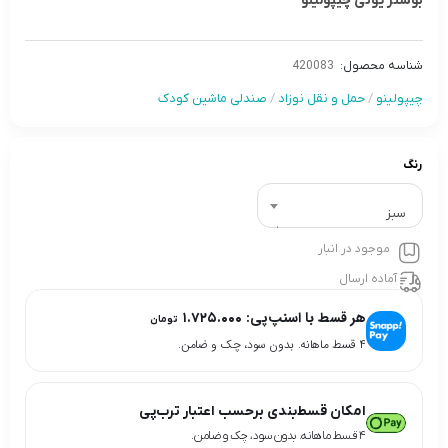
بوستر یوتی چیپولینو
شناسه محصول:
420083
چیپولینو
/
حمل و نقل نوزاد
/
صندلی ماشین کودک
رنگ
سبز
موجود در انبار
آماده ارسال
هر قسط با اسنپ‌پی:
۱.۷۲۵.۰۰۰
تومان
۴ قسط ماهانه. بدون سود، چک و ضامن.
امکان قسط‌بندی برحسب اعتبار ترب‌پی
۴ قسط ماهانه. بدون سود، چک و ضامن.