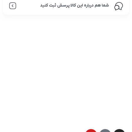
شما هم درباره این کالا پرسش ثبت کنید
تلفن تماس:
02333341037
ایمیل:
info@amir-sismony.com
نشانی شعبه یک:
سمنان میدان ارگ خیابان شهید فیاض بخش خیابان آیت
الله طالقانی پلاک: 28.0،
لینک های کاربردی :
تماس با ما
سوالات متداول
درباره ما