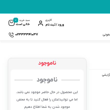
0
کاربری
سبد خرید
خالی است
ورود / ثبت نام
02333341037
سمونی
ناموجود
ک
آرایشی
ناموجود
این محصول در حال حاضر موجود نمی باشد،
اما می توانیداعلان را فعال کنید تا به محض
موجود شدن به شما اطلاع دهیم