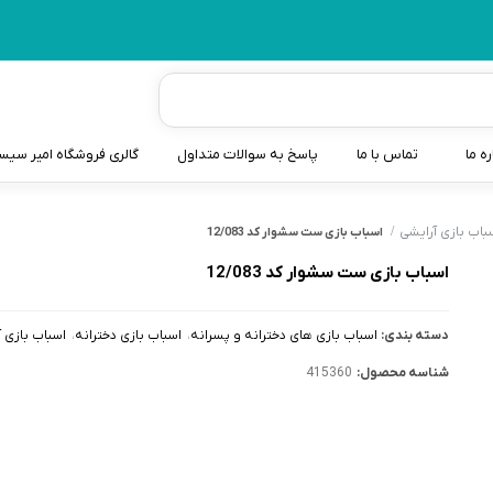
ره ما
تماس با ما
پاسخ به سوالات متداول
گالری فروشگاه امیر سی
شیردوش
باب بازی آرایشی
اسباب بازی ست سشوار کد 12/083
دندانگیر نوزاد
اسباب بازی ست سشوار کد 12/083
کیسه آب گرم نوزاد و کود
دسته بندی:
اسباب بازی های دخترانه و پسرانه
اسباب بازی دخترانه
اسباب بازی 
سطل و کیسه پوشک نوزاد
شناسه محصول:
415360
گوش پاکن نوزاد و کودک
مایع استریل