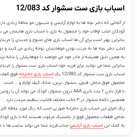
اسباب بازی ست سشوار کد 12/083
از آنجایی که دختر بچه ها به لوازم آرایشی و شینیون مو علاقه زیادی دا
کودکان اغلب اوقات خود را مشغول به بازی با اسباب بازی هایشان می با
بنابراین بهتر است برای آن ها اسباب بازی های متنوع و جدیدی را خریدار
اغلب دختر بچه ها به مرتب بودن موهایشان توجه زیادی می کنند و دو
به همین دلیل همیشه از مادر خود می خواهند تا موهایشان را شانه بزند
بنابراین شما می توانید برای فرزند خود اسباب بلزی ست سشوار را خریدار
اسباب بازی ست سشوار کد 12/083 یک
اسباب بازی دخترانه
فوق العاده جذاب
محصول فوق شامل: قیچی، سشوار، برس، شانه، کیف لوازم و … است.
با قرار دادن ۲ عدد باتری AAA درون سشوار، کودک می تواند آن را روشن کند که صدای شبیه سازی شده سشوار ایجاد می شود.
همچنین دکمه سشوار در ۳ حالت مختلف قابلیت تنظیم سرعت دارد.
رنگ اجزای این اسباب بازی دخترانه صورتی است که رنگ مورد علاقه اکثر 
تمامی قطعات محصول فوق از پلاستیک مرغوب هستند که با بازی کودک 
به کمک این
اسباب بازی آرایشی
جذاب فرزند شما می تواند ساعت ها با 