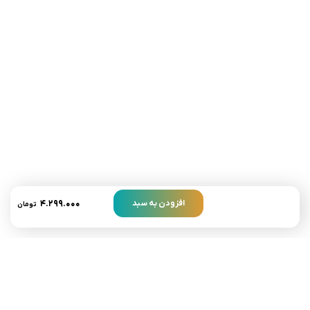
تلفن تماس:
02333341037
ایمیل:
info@amir-sismony.com
نشانی شعبه یک:
سمنان میدان ارگ خیابان شهید فیاض بخش خیابان آیت
الله طالقانی پلاک: 28.0،
لینک های کاربردی :
تماس با ما
سوالات متداول
۴.۲۹۹.۰۰۰
افزودن به سبد
تومان
درباره ما
نمادها :