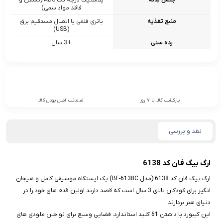
جنس بدنه
پلاستیک درجه یک ABS (نشکن و
فاقد مواد سمی)
منبع تغذیه
باتری قلمی یا اتصال مستقیم برق
(USB)
رده سنی
+3 سال
بازگشت کالا تا 7 روز
ضمانت اصل بودن کالا
نقد و بررسی
ارگ بیگ فان کد 6138
ارگ بیگ‌ فان کد 6138 (مدل BF-6138C) یک ایستگاه موسیقی کامل و هیجان‌
انگیز برای کودکان بالای 3 سال است که قصد دارند اولین قدم‌ های خود را در
دنیای هنر بردارند.
این کیبورد با داشتن 61 کلید استاندارد، فضایی وسیع برای نواختن ملودی‌ های