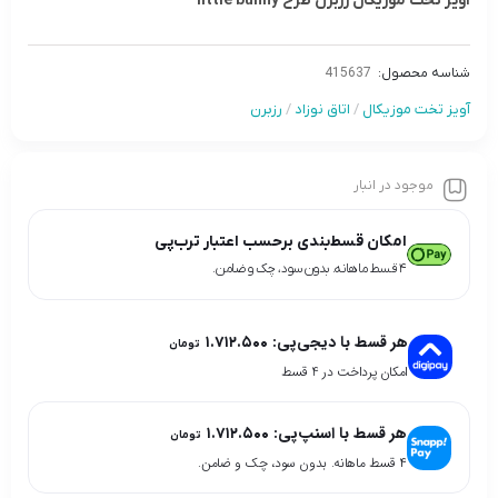
آویز تخت موزیکال رزبرن طرح little bunny
شناسه محصول:
415637
آویز تخت موزیکال
/
اتاق نوزاد
/
رزبرن
موجود در انبار
امکان قسط‌بندی برحسب اعتبار ترب‌پی
۴ قسط ماهانه. بدون سود، چک و ضامن.
هر قسط با دیجی‌پی:
۱.۷۱۲.۵۰۰
تومان
امکان پرداخت در 4 قسط
هر قسط با اسنپ‌پی:
۱.۷۱۲.۵۰۰
تومان
۴ قسط ماهانه. بدون سود، چک و ضامن.