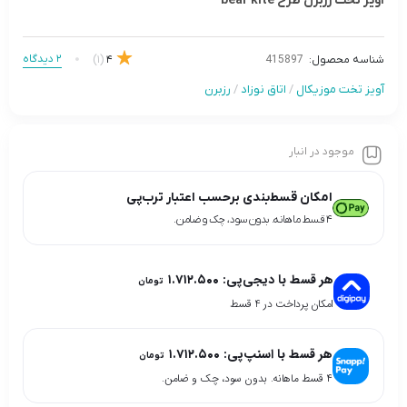
آویز تخت رزبرن طرح bear kite
2 دیدگاه
(1)
4
شناسه محصول:
415897
آویز تخت موزیکال
/
اتاق نوزاد
/
رزبرن
موجود در انبار
امکان قسط‌بندی برحسب اعتبار ترب‌پی
۴ قسط ماهانه. بدون سود، چک و ضامن.
هر قسط با دیجی‌پی:
۱.۷۱۲.۵۰۰
تومان
امکان پرداخت در 4 قسط
هر قسط با اسنپ‌پی:
۱.۷۱۲.۵۰۰
تومان
۴ قسط ماهانه. بدون سود، چک و ضامن.