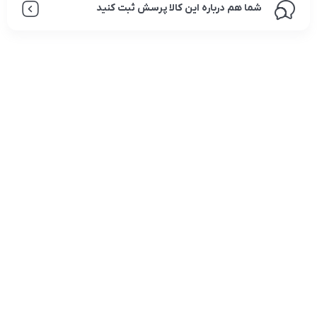
شما هم درباره این کالا پرسش ثبت کنید
تلفن تماس:
02333341037
ایمیل:
info@amir-sismony.com
نشانی شعبه یک:
سمنان میدان ارگ خیابان شهید فیاض بخش خیابان آیت
الله طالقانی پلاک: 28.0،
لینک های کاربردی :
تماس با ما