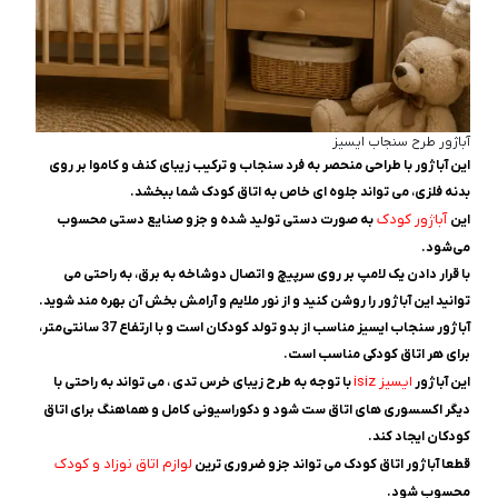
آباژور طرح سنجاب ایسیز
این آباژور با طراحی منحصر به فرد سنجاب و ترکیب زیبای کنف و کاموا بر روی
بدنه فلزی، می‌ تواند جلوه‌ ای خاص به اتاق کودک شما ببخشد.
آباژور کودک
این
به صورت دستی تولید شده و جزو صنایع دستی محسوب
می‌شود.
با قرار دادن یک لامپ بر روی سرپیچ و اتصال دوشاخه به برق، به راحتی می‌
توانید این آباژور را روشن کنید و از نور ملایم و آرامش‌ بخش آن بهره‌ مند شوید.
آباژور سنجاب ایسیز مناسب از بدو تولد کودکان است و با ارتفاع 37 سانتی‌متر،
برای هر اتاق کودکی مناسب است.
ایسیز isiz
این آباژور
با توجه به طرح زیبای خرس تدی ، می‌ تواند به راحتی با
دیگر اکسسوری‌ های اتاق ست شود و دکوراسیونی کامل و هماهنگ برای اتاق
کودکان ایجاد کند.
لوازم اتاق نوزاد و کودک
قطعا آباژور اتاق کودک می تواند جزو ضروری ترین
محسوب شود.