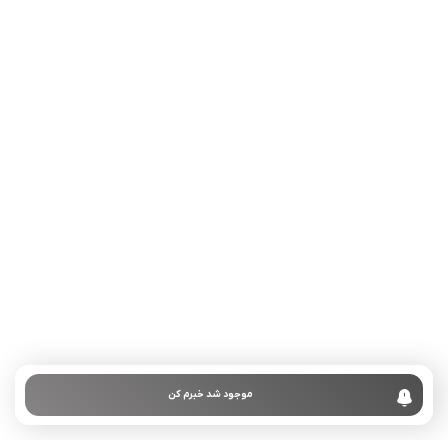
تلفن تماس:
02333341037
ایمیل:
info@amir-sismony.com
نشانی شعبه یک:
سمنان میدان ارگ خیابان شهید فیاض بخش خیابان آیت
الله طالقانی پلاک: 28.0،
لینک های کاربردی :
تماس با ما
سوالات متداول
موجود شد خبرم کن
درباره ما