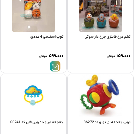
تخم مرغ فانتزی چراغ دار سوتی
توپ اسفنجی 4 عددی
۵۹۹.۰۰۰
۱۵۹.۰۰۰
تومان
تومان
توپ جغجغه ای تولو کد 86272
جغجغه ابر و باد وین فان کد 00241