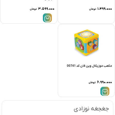
۳.۵۹۹.۰۰۰
۱.۴۹۹.۰۰۰
تومان
تومان
مکعب موزیکال وین فان کد 00741
۶.۹۹۰.۰۰۰
تومان
جغجغه نوزادی