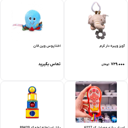
آویز ویبره دار کرم
اختاپوس وین فان
۷۲۹.۰۰۰
تماس بگیرید
تومان
اسباب بازی موبایل کد 6227
پازل استوانه تولو کد 89420