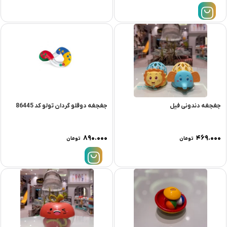
جغجغه دندونی فیل
جغجغه دوقلو گردان تولو کد 86445
۸۹۰.۰۰۰
۴۶۹.۰۰۰
تومان
تومان