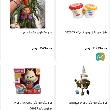
طبل موزیکال وین فان کد 002005
عروسک آویز جغجغه ای
۷۸۹.۰۰۰
۲.۶۹۹.۰۰۰
تومان
تومان
عروسک موزیکال طرح حیوانات
عروسک موزیکال وین فان طرح
خرگوش کد 00687