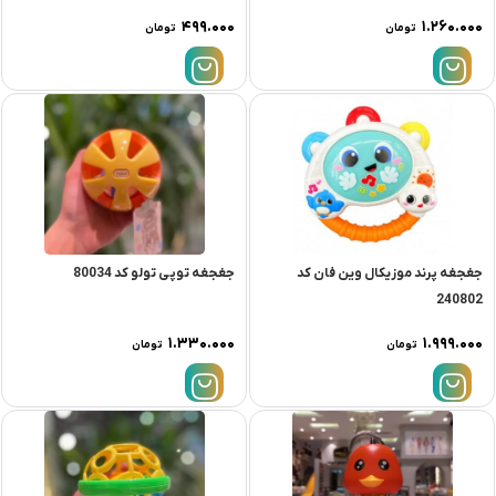
۴۹۹.۰۰۰
۱.۲۶۰.۰۰۰
تومان
تومان
جغجغه پرند موزیکال وین فان کد
جغجغه توپی تولو کد 80034
240802
۱.۳۳۰.۰۰۰
۱.۹۹۹.۰۰۰
تومان
تومان