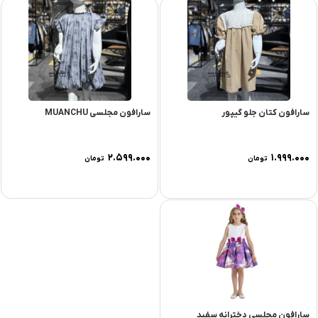
سارافون کتان جلو گیپور
سارافون مجلسی MUANCHU
۲.۵۹۹.۰۰۰
۱.۹۹۹.۰۰۰
تومان
تومان
سارافون مجلسی دخترانه سفید