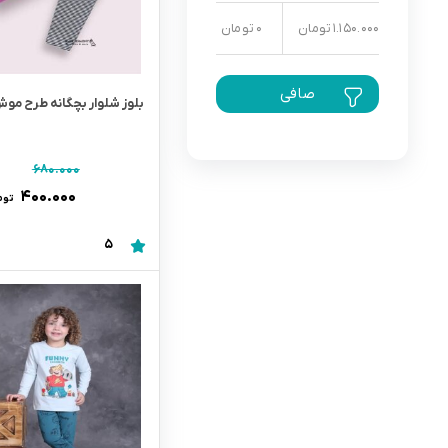
1.150.000 تومان
0 تومان
رابط و پد سینه
اسباب بازی نوزاد
دستگاه بخور سرد کودک
صافی
لباس و اکسسوری
بلوز شلوار بچگانه طرح موش
اکسسوری
۶۸۰.۰۰۰
۴۰۰.۰۰۰
توم
5