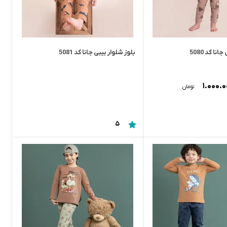
نا کد 5080
بلوز شلوار بیبی جانا کد 5081
۱.۰۰۰.
تومان
5