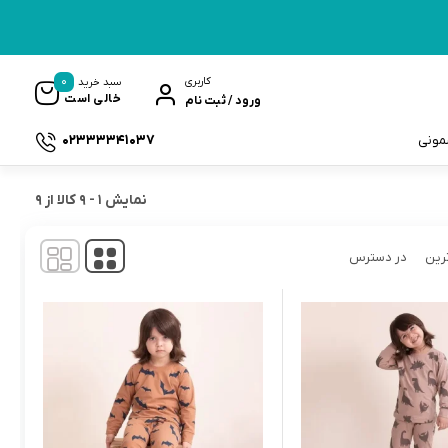
0
کاربری
سبد خرید
خالی است
ورود / ثبت نام
02333341037
سمونی
نمایش
1
-
9
کالا از
9
رین
در دسترس
ک