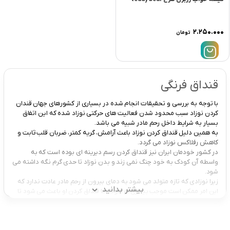
۲.۲۵۰.۰۰۰
تومان
قنداق فرنگی
با توجه به بررسی و تحقیقات انجام شده در بسیاری از کشورهای جهان قندان
کردن نوزاد سبب محدود شدن فعالیت های حرکتی نوزاد شده که این اتفاق
بسیار به شرایط داخل رحم مادر شبیه می باشد.
به همین دلیل قنداق کردن نوزاد باعث آرامش، گریه کمتر، ضربان قلب ثابت و
کاهش رفلاکس نوزاد می گردد.
در کشور خودمان ایران نیز قنداق کردن رسم دیرینه ای بوده است که به
واسطه آن کودک به خود چنگ نمی زند و بدن نوزاد تا حدی گرم نگه داشته می
شود.
زیرا نوزادی که تازه متولد می شود به دمای بیرون از رحم مادر عادت ندارد که
بیشتر بدانید
این امر ممکن است موجب بیماری او شود، اما قنداق کردن او باعث می شود تا
در محیطی گرم و پوشیده قرار بگیرد و احساس آرامش بیشتری هنگام خواب
داشته باشد.
امروزه قنداق نوزاد به ۳ دسته اصلی قنداق سوئیسی، قنداق فرنگی و قنداق