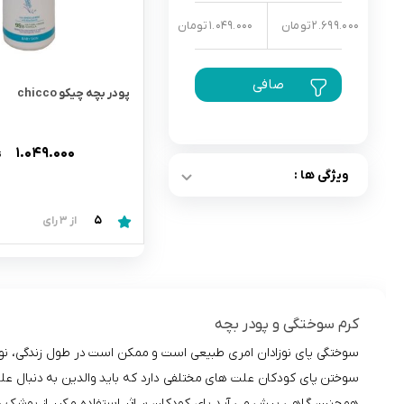
2.699.000 تومان
1.049.000 تومان
رابط و پد سینه
اسباب بازی نوزاد
دستگاه بخور سرد کودک
صافی
لباس و اکسسوری
پودر بچه چیکو chicco
اکسسوری
۱.۰۴۹.۰۰۰
ت
ویژگی ها :
5
از 3 رای
کرم سوختگی و پودر بچه
سوختگی پای نوزادان امری طبیعی است و ممکن است در طول زندگی، نوزادان
سوختن پای کودکان علت های مختلفی دارد که باید والدین به دنبال علت آ
همچنین گاهی پیش می آید پای کودکان بر اثر استفاده مکرر از پوشک د