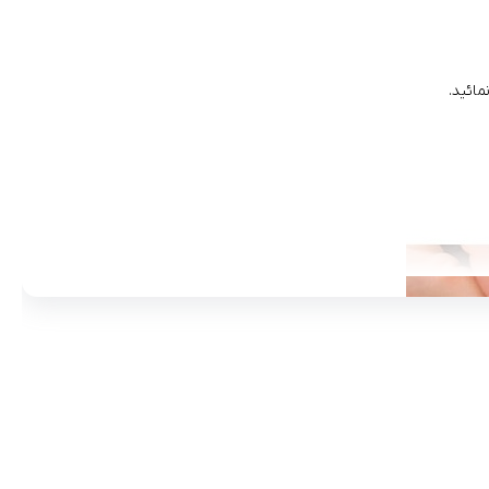
ائید.
مادها :