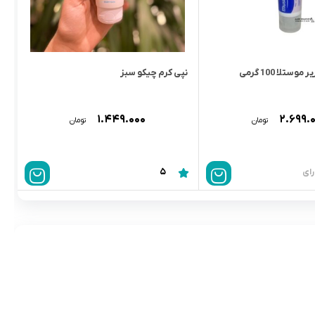
کرم ویتامین برير موستلا 100 گرمى
نپی کرم چیکو سبز
۱.۴۴۹.۰۰۰
۲.۶۹۹.
تومان
تومان
5