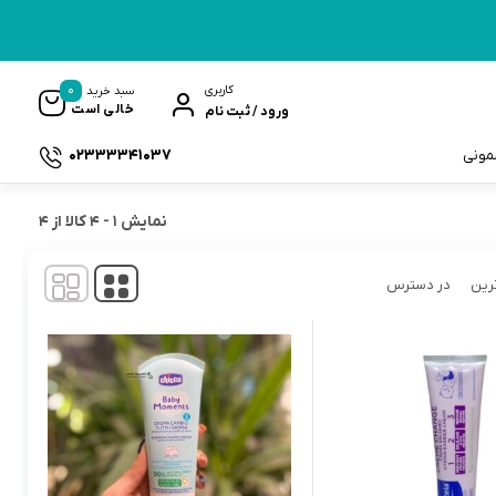
0
کاربری
سبد خرید
خالی است
ورود / ثبت نام
02333341037
سمونی
نمایش
1
-
4
کالا از
4
رین
در دسترس
ک