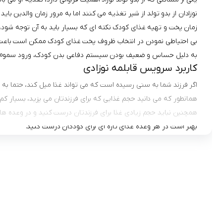
نوزادان از بدو تولد از شیر تغذیه می کنند اما به مرور زمان والدین بای
زمان پخت و تهیه غذای کودک نکته ای که بسیار باید به آن توجه شود،
بی احتیاطی نمودن در انتخاب ظروف پخت غذای کودک ممکن است باعث
به دلیل حساس و ضعیف بودن سیستم دفاعی بدن کودک، ورود سموم به 
کاربرد سرویس قابلمه نوزادی
اگر فرزند شما به سنی رسیده است که می تواند غذا میل کند، حتما به فکر
همانطور که می دانید حجم غذایی که برای فرزندتان می پزید، بسیار کم ا
همچنین نباید حجم زیادی غذا برای فرزندتان درست کنید و در وعده ها
بهتر است در هر وعده غذای تازه ای برای کودکان درست کنید.
از طرفی از آنجایی که کودکان دارای سیستم ایمنی حساس و ضعیف تری 
بنابراین شما به یک سرویس قابلمه نوزادی احتیاج دارید.
سرویس قابلمه نوزادی
در ابعادی طراحی و تولید می شود که به راحتی م
به این صورت کار شما بسیار آسان می شود.
سرویس قابلمه نوزادی اغلب شامل ماهی تابه، شیرجوش و قابلمه می باشد
انواع جنس سرویس قابلمه کودک