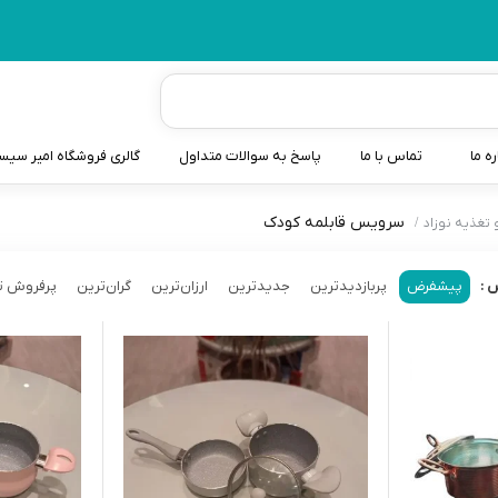
ره ما
تماس با ما
پاسخ به سوالات متداول
گالری فروشگاه امیر سی
سرویس قابلمه کودک
تغذیه نوزاد
شیردوش
دندانگیر نوزاد
پیشفرض
پربازدیدترین
جدیدترین
ارزان‌ترین
گران‌ترین
پرفروش ت
 :
کیسه آب گرم نوزاد و کود
سطل و کیسه پوشک نوزاد
گوش پاکن نوزاد و کودک
مایع استریل