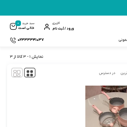
0
کاربری
سبد خرید
خالی است
ورود / ثبت نام
02333341037
سمونی
نمایش
1
-
3
کالا از
3
رین
در دسترس
ک