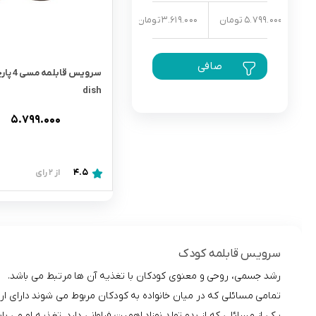
5.799.000 تومان
3.619.000 تومان
رابط و پد سینه
اسباب بازی نوزاد
دستگاه بخور سرد کودک
صافی
لباس و اکسسوری
dish
اکسسوری
۵.۷۹۹.۰۰۰
4.5
از 2 رای
سرویس قابلمه کودک
رشد جسمی، روحی و معنوی کودکان با تغذیه آن ها مرتبط می باشد.
تمامی مسائلی که در میان خانواده به کودکان مربوط می شوند دارای ا
یکی از مسائلی که از بدو تولد نوزاد اهمیت فراوانی دارد، تغذیه او می با