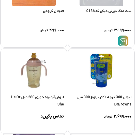
ست ماگ دیزنی میکی کد 0186
فنجان کرومی
۴۹۹.۰۰۰
۳.۱۹۹.۰۰۰
تومان
تومان
لیوان 360 درجه دکتر براونز 300 میل
لیوان آبمیوه خوری 280 میل He Or
She
DrBrowns
۲.۶۹۹.۰۰۰
تماس بگیرید
تومان