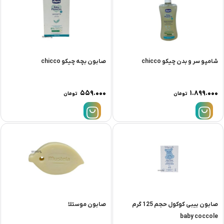
شامپو سر و بدن چیکو chicco
صابون بچه چیکو chicco
۵۵۹.۰۰۰
۱.۸۹۹.۰۰۰
تومان
تومان
صابون بیبی کوکول حجم 125 گرم
صابون موستلا
baby coccole