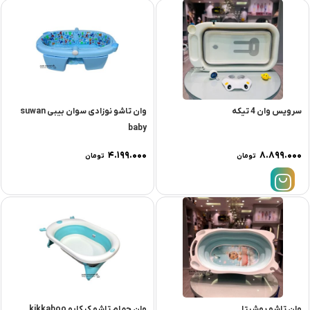
سرویس وان 4 تیکه
وان تاشو نوزادی سوان بیبی suwan
baby
۴.۱۹۹.۰۰۰
۸.۸۹۹.۰۰۰
تومان
تومان
وان تاشو یوشیتا
وان حمام تاشو کیکابو kikkaboo