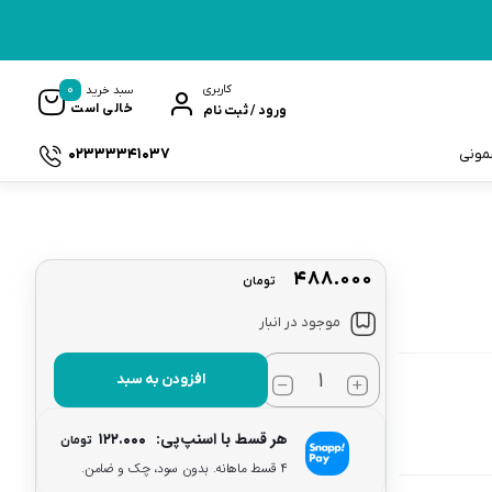
0
کاربری
سبد خرید
خالی است
ورود / ثبت نام
02333341037
سمونی
۴۸۸.۰۰۰
تومان
ک
موجود در انبار
افزودن به سبد
هر قسط با اسنپ‌پی:
۱۲۲.۰۰۰
تومان
۴ قسط ماهانه. بدون سود، چک و ضامن.