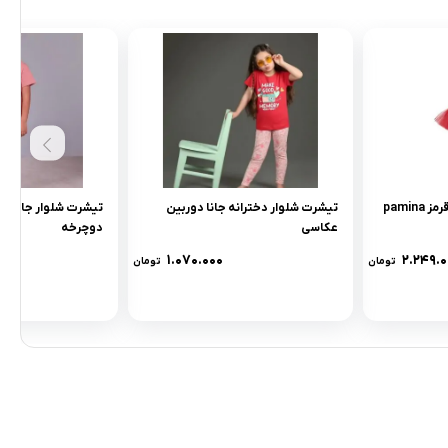
pami
تیشرت شلوار دخترانه جانا دوربین
تیشرت شلوار جانا طر
عکاسی
دوچرخه
۱.۰۷۰.۰۰۰
۲.۲۴۹.۰
تومان
تومان