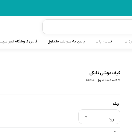
ره ما
تماس با ما
پاسخ به سوالات متداول
گالری فروشگاه امیر سی
شیردوش
دندانگیر نوزاد
کیف دوشی نایکی
شناسه محصول:
6654
کیسه آب گرم نوزاد و کود
سطل و کیسه پوشک نوزاد
رنگ
گوش پاکن نوزاد و کودک
مایع استریل
زرد