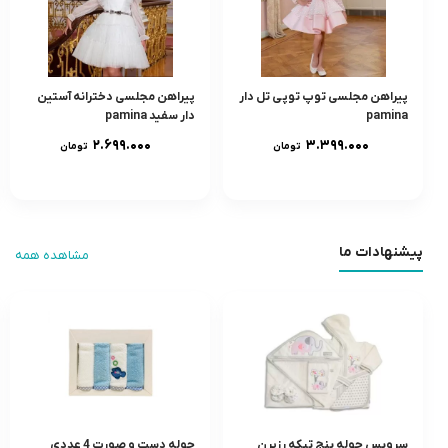
پیراهن مجلسی توپ توپی تل دار
پیراهن مجلسی دخترانه آستین
pamina
دار سفید pamina
۲.۶۹۹.۰۰۰
۳.۳۹۹.۰۰۰
تومان
تومان
پیشنهادات ما
مشاهده همه
سرويس حوله پنج تيکه رزبرن
حوله دست و صورت 4 عددى