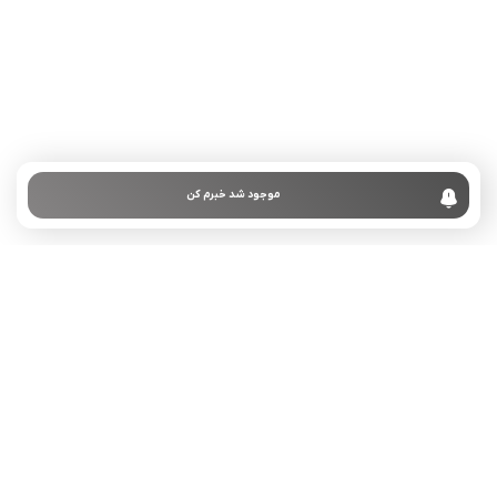
تلفن تماس:
02333341037
ایمیل:
info@amir-sismony.com
نشانی شعبه یک:
سمنان میدان ارگ خیابان شهید فیاض بخش خیابان آیت
الله طالقانی پلاک: 28.0،
لینک های کاربردی :
موجود شد خبرم کن
تماس با ما
سوالات متداول
درباره ما
نمادها :