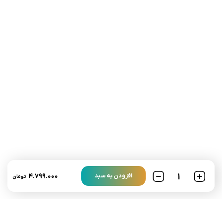
تلفن تماس:
02333341037
ایمیل:
info@amir-sismony.com
نشانی شعبه یک:
سمنان میدان ارگ خیابان شهید فیاض بخش خیابان آیت
الله طالقانی پلاک: 28.0،
لینک های کاربردی :
تماس با ما
سوالات متداول
۴.۷۹۹.۰۰۰
افزودن به سبد
تومان
درباره ما