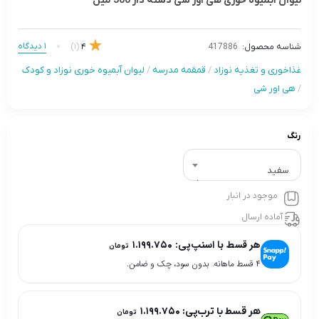
لیوان آبمیوه خوری هی اور شی دسته دار 300 میل
1 دیدگاه
(1)
4
شناسه محصول:
417886
غذاخوری و تغذیه نوزاد
/
قمقمه مدرسه
/
لیوان آبمیوه خوری نوزاد و کودک
/
هی اور شی
رنگ
سفید
موجود در انبار
آماده ارسال
هر قسط با اسنپ‌پی:
۱.۱۹۹.۷۵۰
تومان
۴ قسط ماهانه. بدون سود، چک و ضامن.
هر قسط با ترب‌پی:
۱.۱۹۹.۷۵۰
تومان