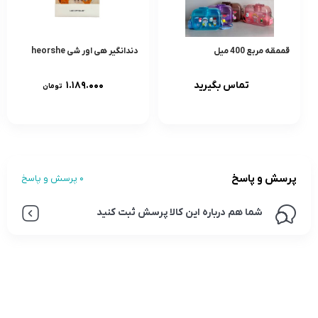
قممقه مربع 400 میل
دندانگير هی اور شی heorshe
تماس بگیرید
۱.۱۸۹.۰۰۰
تومان
پرسش و پاسخ
0 پرسش و پاسخ
شما هم درباره این کالا پرسش ثبت کنید