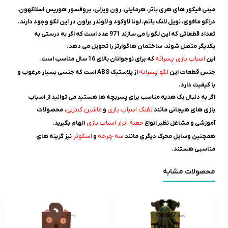
مینی فیگور های هری پاتر، هرماینی، رون ویزلی، پروفسور هوریس اسلاگهون،
دراکو مافوی، نویل لانگ باتم، لونا لاوگود و لاوندر براون در این لگو وجود دارند.
تعداد قطعاتی که این لگو را می سازند 971 عدد است که اگر به درستی به
یکدیگر متصل شوند، ساختمان هاگوارتز را تحویل می دهد.
اسباب بازی پسرانه
این
که برای نوجوانان بالای 16 سال مناسب است.
لگو پسرانه
جنس قطعات این
از پلاستیک ABS است که جنسی بسیار مرغوب و
با کیفیت دارد.
اگر به دنبال یک هدیه مناسب برای پسربچه ها هستید می توانید از اسباب
تفنگ اسباب بازی
ماشین کنترلی
بازی های هیجانی مانند
و
، محصولات
جعبه ابزار اسباب بازی
آموزشی و مشاغل نظیر
انواع
الهام بگیرید.
سه چرخه
اسکوتر
همچنین وسایل محرک دیگری مانند
و
نیز گزینه های
مناسبی هستند.
محصولات مشابه