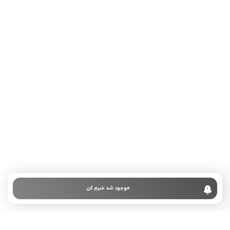
تلفن تماس:
02333341037
ایمیل:
info@amir-sismony.com
نشانی شعبه یک:
سمنان میدان ارگ خیابان شهید فیاض بخش خیابان آیت
الله طالقانی پلاک: 28.0،
لینک های کاربردی :
تماس با ما
سوالات متداول
موجود شد خبرم کن
درباره ما