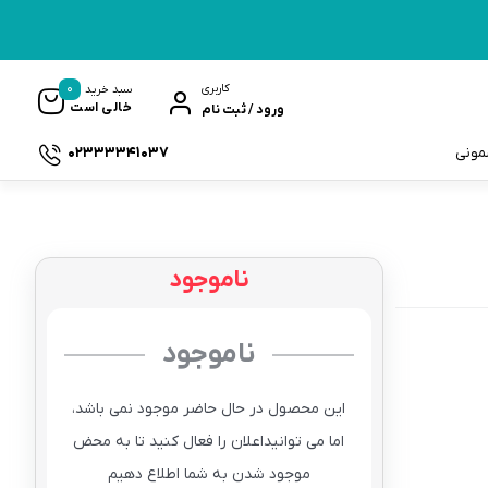
0
کاربری
سبد خرید
خالی است
ورود / ثبت نام
02333341037
سمونی
ناموجود
ک
ناموجود
این محصول در حال حاضر موجود نمی باشد،
اما می توانیداعلان را فعال کنید تا به محض
موجود شدن به شما اطلاع دهیم