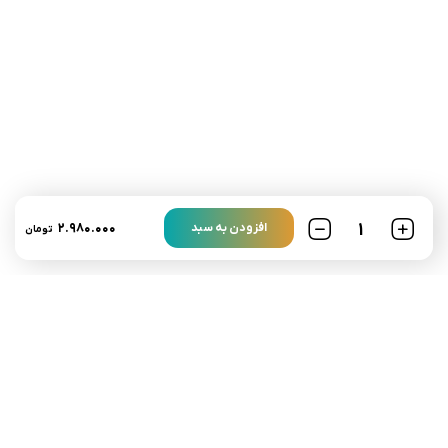
تلفن تماس:
02333341037
ایمیل:
info@amir-sismony.com
نشانی شعبه یک:
سمنان میدان ارگ خیابان شهید فیاض بخش خیابان آیت
الله طالقانی پلاک: 28.0،
لینک های کاربردی :
تماس با ما
سوالات متداول
۲.۹۸۰.۰۰۰
افزودن به سبد
تومان
درباره ما
نمادها :